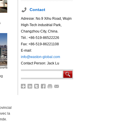
Contact
Adresse: No.9 Xihu Road, Wujin
s
High-Tech industrial Park,
Changzhou City, China.
Tél.: +86-519-86522226
Fax: +86-519-86221108
E-mail:
info@waston-global.com
Contact Person: Jack Lu
ng
ovincial
Avec la
onde.