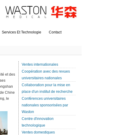
Services Et Technologie
Contact
Ventes internationales
Coopération avec des revues
ité et des
universitaires nationales
rses
Collaboration pour la mise en
Zhongshan
place d'un institut de recherche
l de Chine
ng, le
Conférences universitaires
nationales sponsorisées par
Waston
Centre d'innovation
technologique
Ventes domestiques