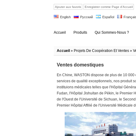
Ajouter aux favoris
Enregistrer comme Page d'Accueil
English
Русский
Español
Françai
Accueil
Produits
Qui Sommes-Nous ?
Accueil
»
Projets De Coopération Et Ventes
» V
Ventes domestiques
En Chine, WASTON dispose de plus de 10 000 clie
services de qualité exceptionnels, nos produit 
instituions médicales telles que l'Hôpital Génér
Fudan, l'Hôpital Jishuitan de Pékin, le Premier H
de l'Ouest de l'Université de Sichuan, le Second 
Premier Hôpital Affilié de l'Université Médicale