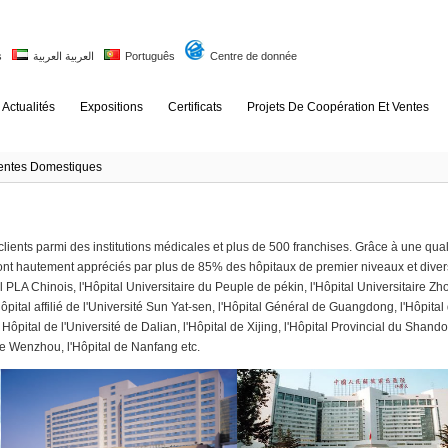
s
العربية العربية
Português
Centre de donnée
Actualités
Expositions
Certificats
Projets De Coopération Et Ventes
entes Domestiques
nts parmi des institutions médicales et plus de 500 franchises. Grâce à une qual
sont hautement appréciés par plus de 85% des hôpitaux de premier niveaux et dive
al PLA Chinois, l'Hôpital Universitaire du Peuple de pékin, l'Hôpital Universitaire 
ôpital affilié de l'Université Sun Yat-sen, l'Hôpital Général de Guangdong, l'Hôpita
Hôpital de l'Université de Dalian, l'Hôpital de Xijing, l'Hôpital Provincial du Shando
 de Wenzhou, l'Hôpital de Nanfang etc.