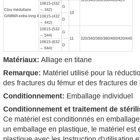
320/340/360/380/400/420
10615-(332
G
Clou médullaire
～ 342)
10
GAMMA extra-long II
10615-(432
D
～ 442)
10615-(532
G
～ 544)
11
320/340/360/380/400/420/440
10615-(632
D
～ 644)
Matériaux:
Alliage en titane
Remarque:
Matériel utilisé pour la réducti
des fractures du fémur et des fractures de
Conditionnement:
Emballage individuel
Conditionnement et traitement de stérili
Ce matériel est conditionnés en emballage
un emballage en plastique, le matériel est
plastique avec les Instruction d'utilisation e