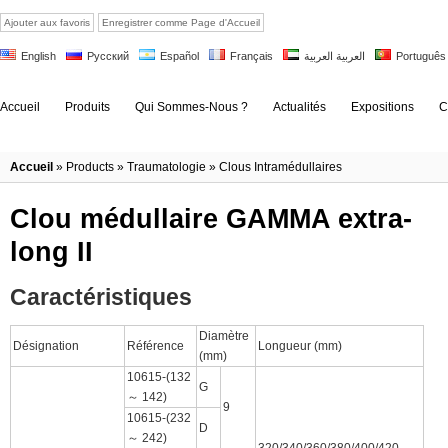
Ajouter aux favoris
Enregistrer comme Page d'Accueil
English
Русский
Español
Français
العربية العربية
Português
Accueil
Produits
Qui Sommes-Nous ?
Actualités
Expositions
C
Accueil
»
Products
»
Traumatologie
»
Clous Intramédullaires
Clou médullaire GAMMA extra-
long II
Caractéristiques
Diamètre
Désignation
Référence
Longueur (mm)
(mm)
10615-(132
G
～ 142)
9
10615-(232
D
～ 242)