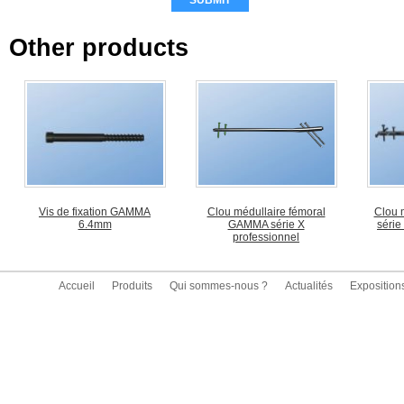
Other products
Vis de fixation GAMMA
Clou médullaire fémoral
Clou m
6.4mm
GAMMA série X
série
professionnel
Accueil
Produits
Qui sommes-nous ?
Actualités
Exposition