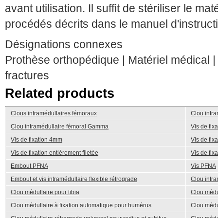
avant utilisation. Il suffit de stériliser le 
procédés décrits dans le manuel d'instruct
Désignations connexes
Prothèse orthopédique | Matériel médical |
fractures
Related products
Clous intramédullaires fémoraux
Clou intra
Clou intramédullaire fémoral Gamma
Vis de fi
Vis de fixation 4mm
Vis de fix
Vis de fixation entièrement filetée
Vis de fi
Embout PFNA
Vis PFNA
Embout et vis intramédullaire flexible rétrograde
Clou intra
Clou médullaire pour tibia
Clou médu
Clou médullaire à fixation automatique pour humérus
Clou méd