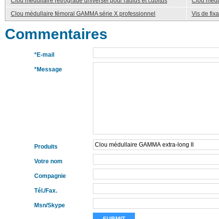
Clou médullaire rétrograde universel pour radius et cubitus
Clou médul
Clou médullaire fémoral GAMMA série X professionnel
Vis de fi
Commentaires
*E-mail
*Message
Produits
Votre nom
Compagnie
Tél./Fax.
Msn/Skype