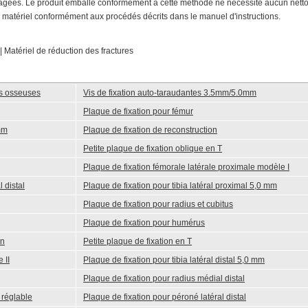
sagées. Le produit emballé conformément à cette méthode ne nécessite aucun nett
ser le matériel conformément aux procédés décrits dans le manuel d'instructions.
 Matériel de réduction des fractures
és osseuses
Vis de fixation auto-taraudantes 3.5mm/5.0mm
Plaque de fixation pour fémur
 mm
Plaque de fixation de reconstruction
Petite plaque de fixation oblique en T
Plaque de fixation fémorale latérale proximale modèle I
 distal
Plaque de fixation pour tibia latéral proximal 5,0 mm
Plaque de fixation pour radius et cubitus
Plaque de fixation pour humérus
on
Petite plaque de fixation en T
 II
Plaque de fixation pour tibia latéral distal 5,0 mm
Plaque de fixation pour radius médial distal
 réglable
Plaque de fixation pour péroné latéral distal