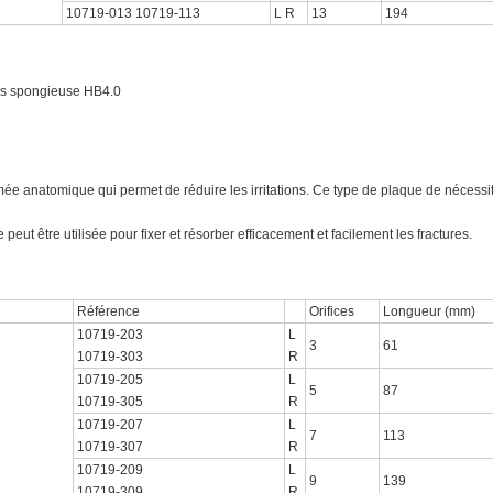
10719-013 10719-113
L R
13
194
 vis spongieuse HB4.0
rmée anatomique qui permet de réduire les irritations. Ce type de plaque de nécessi
peut être utilisée pour fixer et résorber efficacement et facilement les fractures.
Référence
Orifices
Longueur (mm)
10719-203
L
3
61
10719-303
R
10719-205
L
5
87
10719-305
R
10719-207
L
7
113
10719-307
R
10719-209
L
9
139
10719-309
R