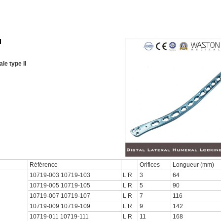
I
le type II
Référence
Orifices
Longueur (mm)
10719-003 10719-103
L R
3
64
10719-005 10719-105
L R
5
90
10719-007 10719-107
L R
7
116
10719-009 10719-109
L R
9
142
10719-011 10719-111
L R
11
168