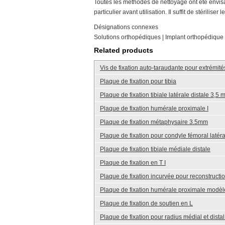
Toutes les méthodes de nettoyage ont été envi
particulier avant utilisation. Il suffit de stérili
Désignations connexes
Solutions orthopédiques | Implant orthopédique |
Related products
Vis de fixation auto-taraudante pour extrémit
Plaque de fixation pour tibia
Plaque de fixation tibiale latérale distale 3,5
Plaque de fixation humérale proximale I
Plaque de fixation métaphysaire 3.5mm
Plaque de fixation pour condyle fémoral latéral
Plaque de fixation tibiale médiale distale
Plaque de fixation en T I
Plaque de fixation incurvée pour reconstructi
Plaque de fixation humérale proximale modèle
Plaque de fixation de soutien en L
Plaque de fixation pour radius médial et distal