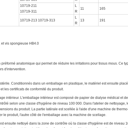
10719-211
L
11
165
10719-311
R
L
10719-213 10719-313
13
191
R
5, et vis spongieuse HB4.0
n préformé anatomique qui permet de réduire les irritations pour tissus mous. Ce ty
s d'intervention.
térile. Conditionnés dans un emballage en plastique, le matériel est ensuite plac
 et les certificats de conformité du produit.
lage intérieur. L'emballage intérieur est composé de papier de dialyse médical et de
ntrôlé selon une classe d'hygiène de niveau 100 000. Dans l'atelier de nettoyage, 
nsions du produit. La partie latérale est scellée à l'aide d'une machine de thermo
er le produit, l'autre côté de l'emballage avec la machine de scellage.
 est ensuite nettoyé dans la zone de contrôle où la classe d'hygiène est de niveau 