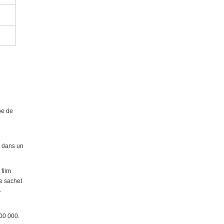
pe de
é dans un
 film
le sachet
-
100 000.